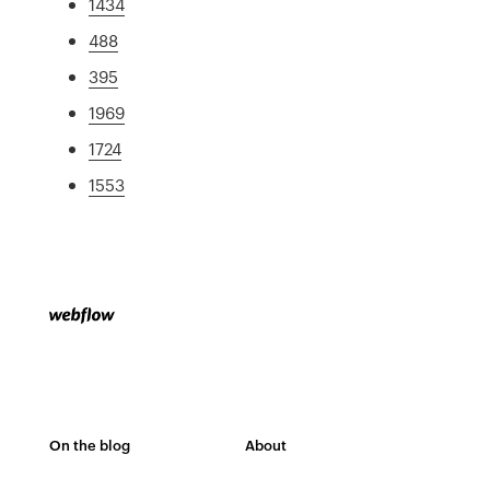
1434
488
395
1969
1724
1553
On the blog
About