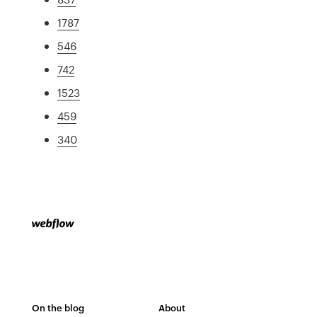
1787
546
742
1523
459
340
On the blog
About