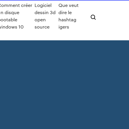
Comment créer
Logiciel
Que veut
un disque
dessin 3d
dire le
bootable
open
hashtag
windows 10
source
igers